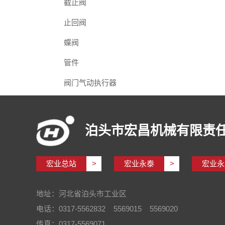
截止阀
止回阀
蝶阀
管件
阀门气动执行器
泊头市宏昌机械有限责
宏业总站
>
宏业永泰
>
宏业永
地址：河北省泊头市工业区
电话：0317-5562832 5569015 5569020
传真：0317-5569071