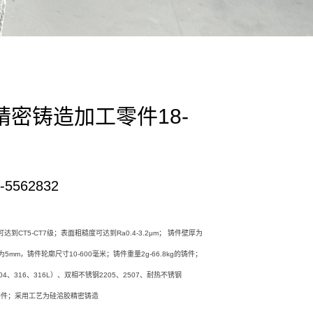
精密铸造加工零件18-
5562832
到CT5-CT7级；表面粗糙度可达到Ra0.4-3.2μm； 铸件壁厚为
为5mm，铸件轮廓尺寸10-600毫米；铸件重量2g-66.8kg的铸件；
4、316、316L）、双相不锈钢2205、2507、耐热不锈钢
质铸件；采用工艺为硅溶胶精密铸造